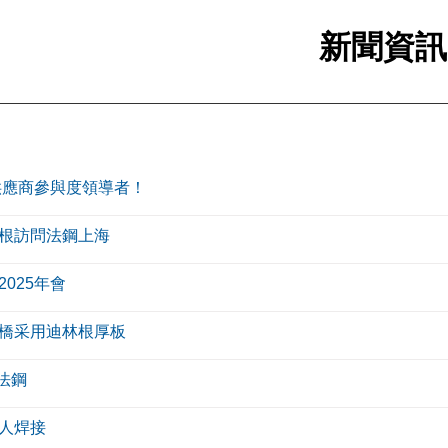
新聞資訊
年供應商參與度領導者！
根訪問法鋼上海
025年會
橋采用迪林根厚板
問法鋼
人焊接