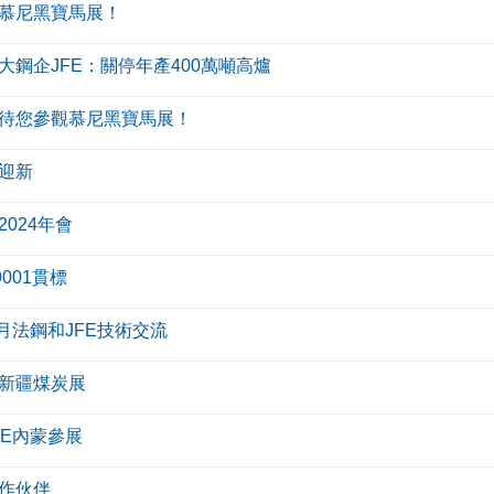
慕尼黑寶馬展！
大鋼企JFE：關停年產400萬噸高爐
待您參觀慕尼黑寶馬展！
迎新
024年會
9001貫標
8月法鋼和JFE技術交流
新疆煤炭展
FE內蒙參展
作伙伴