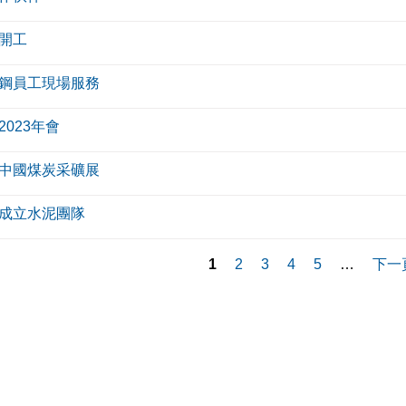
開工
鋼員工現場服務
023年會
中國煤炭采礦展
成立水泥團隊
1
2
3
4
5
…
下一頁