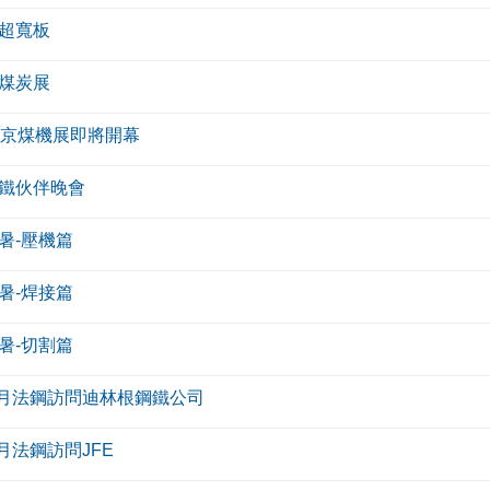
超寬板
煤炭展
北京煤機展即將開幕
鐵伙伴晚會
暑-壓機篇
暑-焊接篇
暑-切割篇
年6月法鋼訪問迪林根鋼鐵公司
5月法鋼訪問JFE