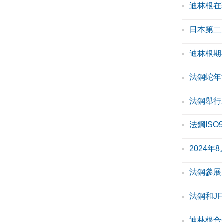
迪林根在
日本第二
迪林根期
法鋼蛇年
法鋼舉行2
法鋼ISO
2024年
法鋼參展
法鋼和J
迪林根合